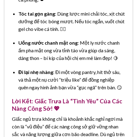
Tóc tai gọn gàng
: Dùng lược mini chải tóc, xịt chút
dưỡng để tóc bóng mượt. Nếu tóc ngắn, vuốt chút
gel cho vibe cá tính. 💇‍♀️
Uống nước chanh mật ong
: Một ly nước chanh
ấm pha mật ong vừa tỉnh táo vừa giúp da sáng,
dáng thon – bí kíp của hội chị em mê làm đẹp! 🍋
Đi lại nhẹ nhàng
: Đi một vòng pantry, hít thở sâu,
và thả một nụ cười “triệu like” để đồng nghiệp
quên ngay hình ảnh bạn vừa “gục ngã” trên bàn. 😏
Lời Kết: Giấc Trưa Là “Tình Yêu” Của Các
Nàng Công Sở! 💖
Giấc ngủ trưa không chỉ là khoảnh khắc nghỉ ngơi mà
còn là “vũ điệu” để các nàng công sở giữ vững nhan
sắc và năng lượng giữa cơn bão deadline. Dù ngủ trên