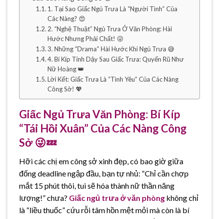
1. Tại Sao Giấc Ngủ Trưa Là “Người Tình” Của
Các Nàng? 😍
2. “Nghệ Thuật” Ngủ Trưa Ở Văn Phòng: Hài
Hước Nhưng Phải Chất! 😜
3. Những “Drama” Hài Hước Khi Ngủ Trưa 😅
4. Bí Kíp Tỉnh Dậy Sau Giấc Trưa: Quyến Rũ Như
Nữ Hoàng 👑
Lời Kết: Giấc Trưa Là “Tình Yêu” Của Các Nàng
Công Sở! 💖
Giấc Ngủ Trưa Văn Phòng: Bí Kíp
“Tái Hồi Xuân” Của Các Nàng Công
Sở 😜💤
Hỡi các chị em công sở xinh đẹp, có bao giờ giữa
đống deadline ngập đầu, bạn tự nhủ: “Chỉ cần chợp
mắt 15 phút thôi, tui sẽ hóa thành nữ thần năng
lượng!” chưa?
Giấc ngủ trưa ở văn phòng
không chỉ
là “liều thuốc” cứu rỗi tâm hồn mệt mỏi mà còn là bí