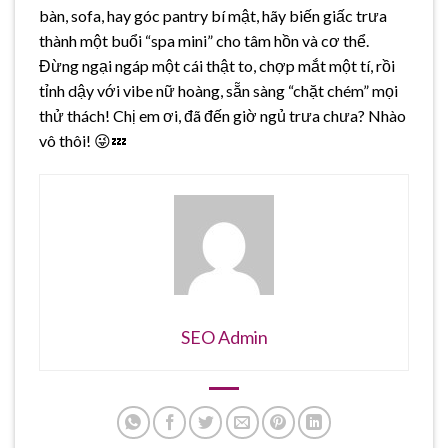
bàn, sofa, hay góc pantry bí mật, hãy biến giấc trưa
thành một buổi “spa mini” cho tâm hồn và cơ thể.
Đừng ngại ngáp một cái thật to, chợp mắt một tí, rồi
tỉnh dậy với vibe nữ hoàng, sẵn sàng “chặt chém” mọi
thử thách! Chị em ơi, đã đến giờ ngủ trưa chưa? Nhào
vô thôi! 😜💤
SEO Admin