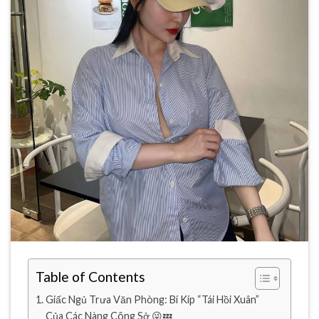
Table of Contents
Giấc Ngủ Trưa Văn Phòng: Bí Kíp “Tái Hồi Xuân”
Của Các Nàng Công Sở 😜💤