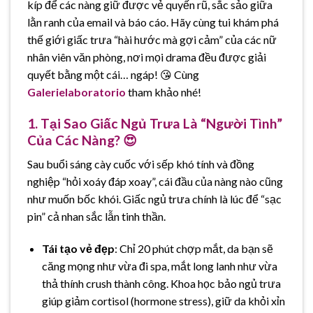
kíp để các nàng giữ được vẻ quyến rũ, sắc sảo giữa
lằn ranh của email và báo cáo. Hãy cùng tui khám phá
thế giới giấc trưa “hài hước mà gợi cảm” của các nữ
nhân viên văn phòng, nơi mọi drama đều được giải
quyết bằng một cái… ngáp! 😘 Cùng
Galerielaboratorio
tham khảo nhé!
1. Tại Sao Giấc Ngủ Trưa Là “Người Tình”
Của Các Nàng? 😍
Sau buổi sáng cày cuốc với sếp khó tính và đồng
nghiệp “hỏi xoáy đáp xoay”, cái đầu của nàng nào cũng
như muốn bốc khói. Giấc ngủ trưa chính là lúc để “sạc
pin” cả nhan sắc lẫn tinh thần.
Tái tạo vẻ đẹp
: Chỉ 20 phút chợp mắt, da bạn sẽ
căng mọng như vừa đi spa, mắt long lanh như vừa
thả thính crush thành công. Khoa học bảo ngủ trưa
giúp giảm cortisol (hormone stress), giữ da khỏi xỉn