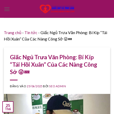
Bỏ
qua
nội
dung
Trang chủ
-
Tin tức
-
Giấc Ngủ Trưa Văn Phòng: Bí Kíp “Tái
Hồi Xuân” Của Các Nàng Công Sở 😜💤
Giấc Ngủ Trưa Văn Phòng: Bí Kíp
“Tái Hồi Xuân” Của Các Nàng Công
Sở 😜💤
ĐĂNG VÀO
25/06/2025
BỞI
SEO ADMIN
25
Th6