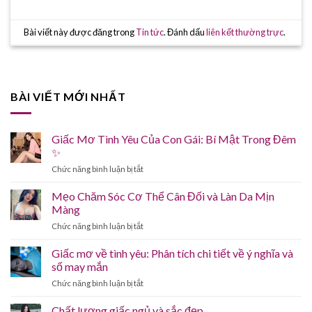
Bài viết này được đăng trong
Tin tức
. Đánh dấu
liên kết thường trực
.
BÀI VIẾT MỚI NHẤT
Giấc Mơ Tình Yêu Của Con Gái: Bí Mật Trong Đêm
✨
ở
Chức năng bình luận bị tắt
Giấc
Mơ
Mẹo Chăm Sóc Cơ Thể Cân Đối và Làn Da Mịn
Tình
Màng
Yêu
ở
Chức năng bình luận bị tắt
Của
Mẹo
Con
Chăm
Giấc mơ về tình yêu: Phân tích chi tiết về ý nghĩa và
Gái:
Sóc
Bí
số may mắn
Cơ
Mật
ở
Chức năng bình luận bị tắt
Thể
Trong
Giấc
Cân
Đêm
mơ
Chất lượng giấc ngủ và sắc đẹp
Đối
✨