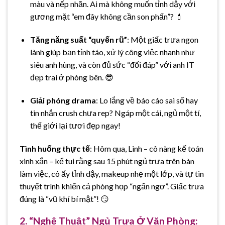
màu và nếp nhăn. Ai mà không muốn tỉnh dậy với
gương mặt “em đây không cần son phấn”? 💄
Tăng năng suất “quyến rũ”
: Một giấc trưa ngon
lành giúp bạn tỉnh táo, xử lý công việc nhanh như
siêu anh hùng, và còn đủ sức “đối đáp” với anh IT
đẹp trai ở phòng bên. 😎
Giải phóng drama
: Lo lắng về báo cáo sai số hay
tin nhắn crush chưa rep? Ngáp một cái, ngủ một tí,
thế giới lại tươi đẹp ngay!
Tình huống thực tế
: Hôm qua, Linh – cô nàng kế toán
xinh xắn – kể tui rằng sau 15 phút ngủ trưa trên bàn
làm việc, cô ấy tỉnh dậy, makeup nhẹ một lớp, và tự tin
thuyết trình khiến cả phòng họp “ngẩn ngơ”. Giấc trưa
đúng là “vũ khí bí mật”! 😏
2. “Nghệ Thuật” Ngủ Trưa Ở Văn Phòng: