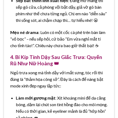
Sếp bất thình lình xuất hiện
: Đang mơ màng thì
sếp gõ cửa, cả phòng vội bật dậy, giả vờ gõ bàn
phím như thể chưa từng ngủ. Chị em nào “diễn sâu”
thì sống sót, ai chậm chạp thì… tự hiểu nhé! 😬
Mẹo né drama
: Luôn có một cốc cà phê trên bàn làm
“vỏ bọc” – nếu sếp hỏi, cứ bảo “Em vừa nghỉ mắt tí
cho tỉnh táo!”. Chiêu này chưa bao giờ thất bại! ☕
4. Bí Kíp Tỉnh Dậy Sau Giấc Trưa: Quyến
Rũ Như Nữ Hoàng 👑
Ngủ trưa xong mà tỉnh dậy với mắt sưng, tóc rối thì
đúng là “thảm họa công sở”. Đây là cách để nàng bật
mode xinh đẹp ngay lập tức:
Làm mới gương mặt
: Xịt khoáng mini để da căng
bóng, dặm lại chút son tint hồng đào cho môi mọng.
Nếu có thời gian, kẻ eyeliner mảnh là đủ “hớp hồn”
cả phòng. 💋