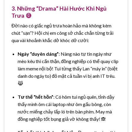
3. Những “Drama” Hài Hước Khi Ngủ
Trưa 😅
Đời nào có giấc ngủ trưa hoàn hảo mà không kèm
chút “sạn”? Hội chị em công sở chắc chắn từng trải
qua vài khoảnh khắc dở khóc dở cười:
Ngáy “duyên dáng”
: Nàng nào tự tin ngáy như
mèo kêu thì cẩn thận, đồng nghiệp có thể quay clip
làm meme nội bộ! Tui từng thấy Lan “máy in” (biệt
danh do ngáy to) đỏ mặt cả tuần vì bị anh IT trêu.
😹
Tư thế “hết hồn”
: Có hôm tui ngủ quên, tỉnh dậy
thấy mình ôm cái laptop như ôm gấu bông, còn
nước miếng chảy lấp ló trên bàn phím. May mà
đồng nghiệp tốt bụng giả vờ không thấy! 🙈