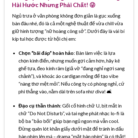
Hài Hước Nhưng Phải Chất! 😜
Ngủ trưa ở văn phòng không đơn giản là gục xuống
bàn đâu nhé, đó là cả một nghệ thuật để vừa chill vừa
giữ hình tượng “nữ hoàng công sở”. Dưới đây là vài bí
kíp tui học được từ hội chị em:
Chọn “bãi đáp” hoàn hảo
: Bàn làm việc là lựa
chọn kinh điển, nhưng muốn gợi cảm hơn, hãy kê
ghế tựa, đeo kính râm (giả vờ “đang nghỉ ngơi sang
chảnh”), và khoác áo cardigan mỏng để tạo vibe
“nàng thơ mệt mỏi”. Nếu công ty có phòng nghỉ, cứ
phi thẳng vào, nằm dài trên sofa như diva! 🛋️
Đạo cụ thần thánh
: Gối cổ hình chữ U, bịt mắt in
chữ “Do Not Disturb”, và tai nghe phát nhạc lo-fi là
bộ ba “bảo bối” giúp bạn ngủ ngon mà vẫn cool.
Đừng quên lót khăn giấy dưới mặt để tránh in dấu
bàn phím lên má – drama “mặt bàn phím” là có thật!