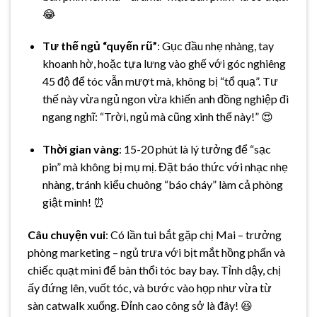
😂
Tư thế ngủ “quyến rũ”
: Gục đầu nhẹ nhàng, tay
khoanh hờ, hoặc tựa lưng vào ghế với góc nghiêng
45 độ để tóc vẫn mượt mà, không bị “tổ quạ”. Tư
thế này vừa ngủ ngon vừa khiến anh đồng nghiệp đi
ngang nghĩ: “Trời, ngủ mà cũng xinh thế này!” 😍
Thời gian vàng
: 15-20 phút là lý tưởng để “sạc
pin” mà không bị mụ mị. Đặt báo thức với nhạc nhẹ
nhàng, tránh kiểu chuông “báo cháy” làm cả phòng
giật mình! ⏰
Câu chuyện vui
: Có lần tui bắt gặp chị Mai – trưởng
phòng marketing – ngủ trưa với bịt mắt hồng phấn và
chiếc quạt mini để bàn thổi tóc bay bay. Tỉnh dậy, chị
ấy đứng lên, vuốt tóc, và bước vào họp như vừa từ
sàn catwalk xuống. Đỉnh cao công sở là đây! 😆