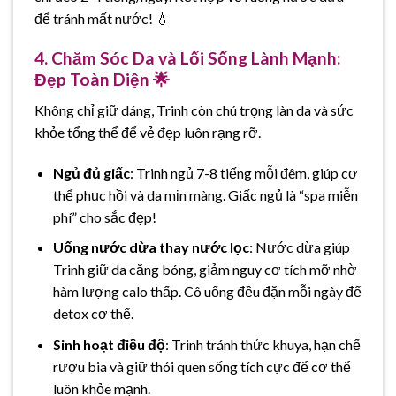
để tránh mất nước! 💧
4. Chăm Sóc Da và Lối Sống Lành Mạnh:
Đẹp Toàn Diện 🌟
Không chỉ giữ dáng, Trinh còn chú trọng làn da và sức
khỏe tổng thể để vẻ đẹp luôn rạng rỡ.
Ngủ đủ giấc
: Trinh ngủ 7-8 tiếng mỗi đêm, giúp cơ
thể phục hồi và da mịn màng. Giấc ngủ là “spa miễn
phí” cho sắc đẹp!
Uống nước dừa thay nước lọc
: Nước dừa giúp
Trinh giữ da căng bóng, giảm nguy cơ tích mỡ nhờ
hàm lượng calo thấp. Cô uống đều đặn mỗi ngày để
detox cơ thể.
Sinh hoạt điều độ
: Trinh tránh thức khuya, hạn chế
rượu bia và giữ thói quen sống tích cực để cơ thể
luôn khỏe mạnh.