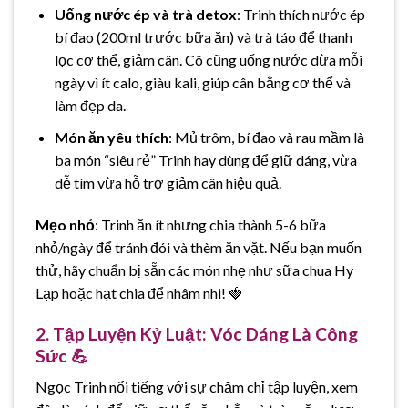
Uống nước ép và trà detox
: Trinh thích nước ép
bí đao (200ml trước bữa ăn) và trà táo để thanh
lọc cơ thể, giảm cân. Cô cũng uống nước dừa mỗi
ngày vì ít calo, giàu kali, giúp cân bằng cơ thể và
làm đẹp da.
Món ăn yêu thích
: Mủ trôm, bí đao và rau mầm là
ba món “siêu rẻ” Trinh hay dùng để giữ dáng, vừa
dễ tìm vừa hỗ trợ giảm cân hiệu quả.
Mẹo nhỏ
: Trinh ăn ít nhưng chia thành 5-6 bữa
nhỏ/ngày để tránh đói và thèm ăn vặt. Nếu bạn muốn
thử, hãy chuẩn bị sẵn các món nhẹ như sữa chua Hy
Lạp hoặc hạt chia để nhâm nhi! 🍓
2. Tập Luyện Kỷ Luật: Vóc Dáng Là Công
Sức 💪
Ngọc Trinh nổi tiếng với sự chăm chỉ tập luyện, xem