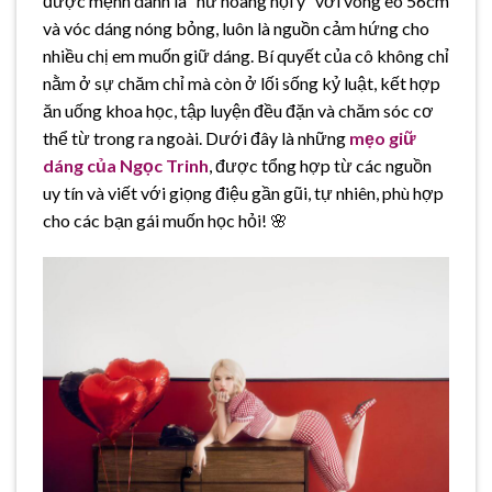
được mệnh danh là “nữ hoàng nội y” với vòng eo 56cm
và vóc dáng nóng bỏng, luôn là nguồn cảm hứng cho
nhiều chị em muốn giữ dáng. Bí quyết của cô không chỉ
nằm ở sự chăm chỉ mà còn ở lối sống kỷ luật, kết hợp
ăn uống khoa học, tập luyện đều đặn và chăm sóc cơ
thể từ trong ra ngoài. Dưới đây là những
mẹo giữ
dáng của Ngọc Trinh
, được tổng hợp từ các nguồn
uy tín và viết với giọng điệu gần gũi, tự nhiên, phù hợp
cho các bạn gái muốn học hỏi! 🌸