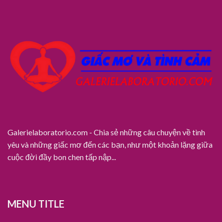
số
Trinh
may
mắn
Galerielaboratorio.com - Chia sẻ những câu chuyện về tình
yêu và những giấc mơ đến các bạn, như một khoản lặng giữa
cuộc đời đầy bon chen tấp nập...
MENU TITLE