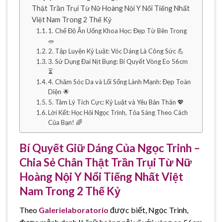
Thật Trần Trụi Từ Nữ Hoàng Nội Y Nổi Tiếng Nhất
Việt Nam Trong 2 Thế Kỷ
1. Chế Độ Ăn Uống Khoa Học: Đẹp Từ Bên Trong
🥗
2. Tập Luyện Kỷ Luật: Vóc Dáng Là Công Sức 💪
3. Sử Dụng Đai Nịt Bụng: Bí Quyết Vòng Eo 56cm
⏳
4. Chăm Sóc Da và Lối Sống Lành Mạnh: Đẹp Toàn
Diện 🌟
5. Tâm Lý Tích Cực: Kỷ Luật và Yêu Bản Thân 💖
Lời Kết: Học Hỏi Ngọc Trinh, Tỏa Sáng Theo Cách
Của Bạn! 🌈
Bí Quyết Giữ Dáng Của Ngọc Trinh –
Chia Sẻ Chân Thật Trần Trụi Từ Nữ
Hoàng Nội Y Nổi Tiếng Nhất Việt
Nam Trong 2 Thế Kỷ
Theo
Galerielaboratorio
được biết, Ngọc Trinh,