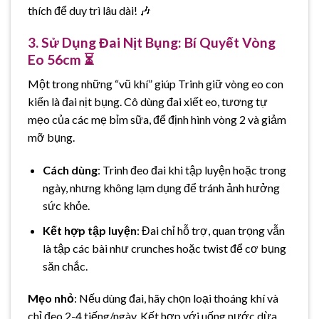
thích để duy trì lâu dài! 🎶
3. Sử Dụng Đai Nịt Bụng: Bí Quyết Vòng
Eo 56cm ⏳
Một trong những “vũ khí” giúp Trinh giữ vòng eo con
kiến là đai nịt bụng. Cô dùng đai xiết eo, tương tự
mẹo của các mẹ bỉm sữa, để định hình vòng 2 và giảm
mỡ bụng.
Cách dùng
: Trinh đeo đai khi tập luyện hoặc trong
ngày, nhưng không lạm dụng để tránh ảnh hưởng
sức khỏe.
Kết hợp tập luyện
: Đai chỉ hỗ trợ, quan trọng vẫn
là tập các bài như crunches hoặc twist để cơ bụng
săn chắc.
Mẹo nhỏ
: Nếu dùng đai, hãy chọn loại thoáng khí và
chỉ đeo 2-4 tiếng/ngày. Kết hợp với uống nước dừa