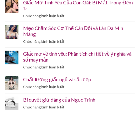
Giấc Mơ Tình Yêu Của Con Gái: Bí Mật Trong Đêm
✨
ở
Chức năng bình luận bị tắt
Giấc
Mơ
Mẹo Chăm Sóc Cơ Thể Cân Đối và Làn Da Mịn
Tình
Màng
Yêu
ở
Chức năng bình luận bị tắt
Của
Mẹo
Con
Chăm
Giấc mơ về tình yêu: Phân tích chi tiết về ý nghĩa và
Gái:
Sóc
Bí
số may mắn
Cơ
Mật
ở
Chức năng bình luận bị tắt
Thể
Trong
Giấc
Cân
Đêm
mơ
Chất lượng giấc ngủ và sắc đẹp
Đối
✨
về
và
ở
Chức năng bình luận bị tắt
tình
Làn
Chất
yêu:
Da
lượng
Bí quyết giữ dáng của Ngọc Trinh
Phân
Mịn
giấc
tích
Màng
ở
Chức năng bình luận bị tắt
ngủ
chi
Bí
và
tiết
quyết
sắc
về
giữ
đẹp
ý
dáng
nghĩa
của
và
Ngọc