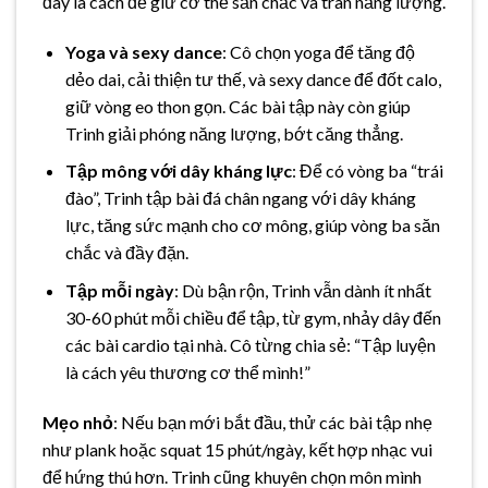
đây là cách để giữ cơ thể săn chắc và tràn năng lượng.
Yoga và sexy dance
: Cô chọn yoga để tăng độ
dẻo dai, cải thiện tư thế, và sexy dance để đốt calo,
giữ vòng eo thon gọn. Các bài tập này còn giúp
Trinh giải phóng năng lượng, bớt căng thẳng.
Tập mông với dây kháng lực
: Để có vòng ba “trái
đào”, Trinh tập bài đá chân ngang với dây kháng
lực, tăng sức mạnh cho cơ mông, giúp vòng ba săn
chắc và đầy đặn.
Tập mỗi ngày
: Dù bận rộn, Trinh vẫn dành ít nhất
30-60 phút mỗi chiều để tập, từ gym, nhảy dây đến
các bài cardio tại nhà. Cô từng chia sẻ: “Tập luyện
là cách yêu thương cơ thể mình!”
Mẹo nhỏ
: Nếu bạn mới bắt đầu, thử các bài tập nhẹ
như plank hoặc squat 15 phút/ngày, kết hợp nhạc vui
để hứng thú hơn. Trinh cũng khuyên chọn môn mình