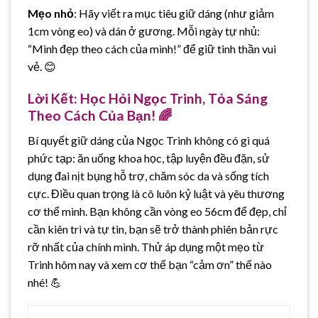
Mẹo nhỏ
: Hãy viết ra mục tiêu giữ dáng (như giảm
1cm vòng eo) và dán ở gương. Mỗi ngày tự nhủ:
“Mình đẹp theo cách của mình!” để giữ tinh thần vui
vẻ. 😊
Lời Kết: Học Hỏi Ngọc Trinh, Tỏa Sáng
Theo Cách Của Bạn! 🌈
Bí quyết giữ dáng của Ngọc Trinh không có gì quá
phức tạp: ăn uống khoa học, tập luyện đều đặn, sử
dụng đai nịt bụng hỗ trợ, chăm sóc da và sống tích
cực. Điều quan trọng là cô luôn kỷ luật và yêu thương
cơ thể mình. Bạn không cần vòng eo 56cm để đẹp, chỉ
cần kiên trì và tự tin, bạn sẽ trở thành phiên bản rực
rỡ nhất của chính mình. Thử áp dụng một mẹo từ
Trinh hôm nay và xem cơ thể bạn “cảm ơn” thế nào
nhé! 💪