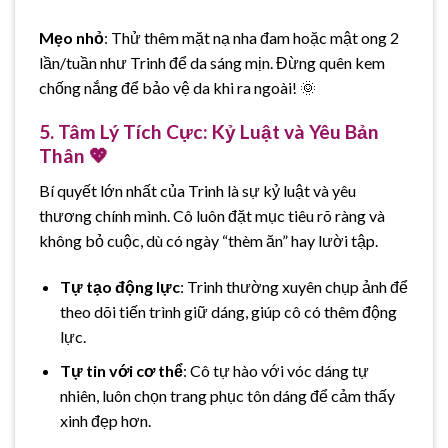
Mẹo nhỏ
: Thử thêm mặt nạ nha đam hoặc mật ong 2
lần/tuần như Trinh để da sáng mịn. Đừng quên kem
chống nắng để bảo vệ da khi ra ngoài! 🌞
5. Tâm Lý Tích Cực: Kỷ Luật và Yêu Bản
Thân 💖
Bí quyết lớn nhất của Trinh là sự kỷ luật và yêu
thương chính mình. Cô luôn đặt mục tiêu rõ ràng và
không bỏ cuộc, dù có ngày “thèm ăn” hay lười tập.
Tự tạo động lực
: Trinh thường xuyên chụp ảnh để
theo dõi tiến trình giữ dáng, giúp cô có thêm động
lực.
Tự tin với cơ thể
: Cô tự hào với vóc dáng tự
nhiên, luôn chọn trang phục tôn dáng để cảm thấy
xinh đẹp hơn.